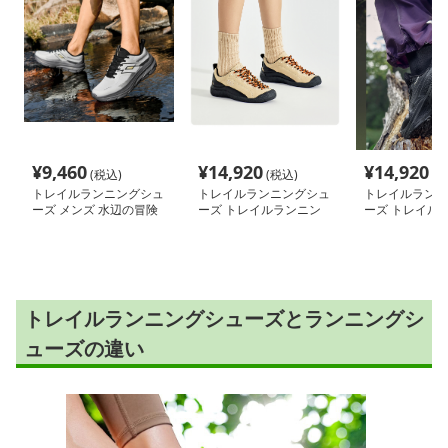
¥
9,460
¥
14,920
¥
14,920
(税込)
(税込)
(税
トレイルランニングシュ
トレイルランニングシュ
トレイルランニ
ーズ メンズ 水辺の冒険
ーズ トレイルランニン
ーズ トレイル
者 全天候型登山靴
グシューズ 山岳防水ハ
グシューズ 山
イカット軽登山靴
完全防水モデル
トレイルランニングシューズとランニングシ
ューズの違い