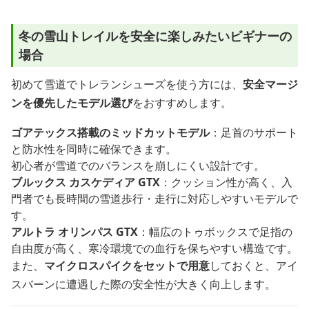
冬の雪山トレイルを安全に楽しみたいビギナーの
場合
初めて雪道でトレランシューズを使う方には、
安全マージ
ンを優先したモデル選び
をおすすめします。
ゴアテックス搭載のミッドカットモデル
：足首のサポート
と防水性を同時に確保できます。
初心者が雪道でのバランスを崩しにくい設計です。
ブルックス カスケディア GTX
：クッション性が高く、入
門者でも長時間の雪道歩行・走行に対応しやすいモデルで
す。
アルトラ オリンパス GTX
：幅広のトゥボックスで足指の
自由度が高く、寒冷環境での血行を保ちやすい構造です。
また、
マイクロスパイクをセットで用意
しておくと、アイ
スバーンに遭遇した際の安全性が大きく向上します。