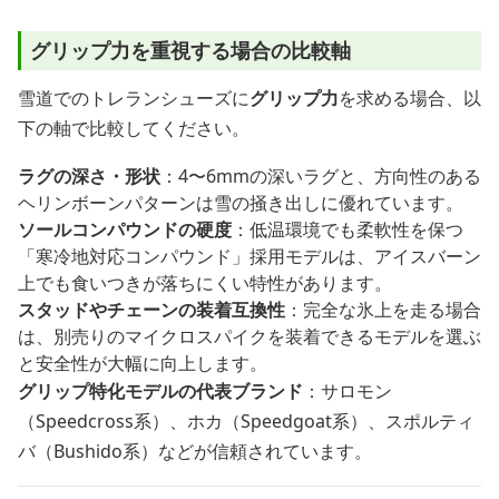
グリップ力を重視する場合の比較軸
雪道でのトレランシューズに
グリップ力
を求める場合、以
下の軸で比較してください。
ラグの深さ・形状
：4〜6mmの深いラグと、方向性のある
ヘリンボーンパターンは雪の掻き出しに優れています。
ソールコンパウンドの硬度
：低温環境でも柔軟性を保つ
「寒冷地対応コンパウンド」採用モデルは、アイスバーン
上でも食いつきが落ちにくい特性があります。
スタッドやチェーンの装着互換性
：完全な氷上を走る場合
は、別売りのマイクロスパイクを装着できるモデルを選ぶ
と安全性が大幅に向上します。
グリップ特化モデルの代表ブランド
：サロモン
（Speedcross系）、ホカ（Speedgoat系）、スポルティ
バ（Bushido系）などが信頼されています。