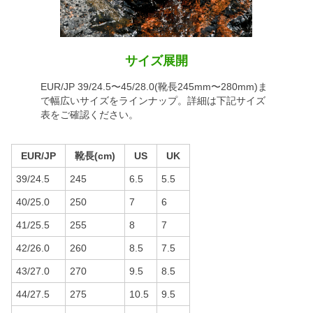
サイズ展開
EUR/JP 39/24.5〜45/28.0(靴長245mm〜280mm)ま
で幅広いサイズをラインナップ。詳細は下記サイズ
表をご確認ください。
EUR/JP
靴長(cm)
US
UK
39/24.5
245
6.5
5.5
40/25.0
250
7
6
41/25.5
255
8
7
42/26.0
260
8.5
7.5
43/27.0
270
9.5
8.5
44/27.5
275
10.5
9.5