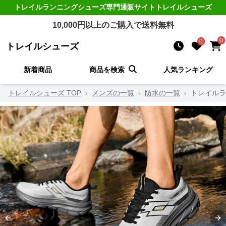
トレイルランニングシューズ
専門通販サイト
トレイルシューズ
10,000
円以上のご購入で送料無料
0
0
トレイルシューズ
新着商品
商品を検索
人気ランキング
トレイルシューズ TOP
›
メンズの一覧
›
防水の一覧
›
トレイルラ
Previous slide
Ne