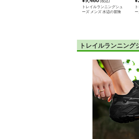
¥
9,460
¥
(税込)
トレイルランニングシュ
ト
ーズ メンズ 水辺の冒険
ー
者 全天候型登山靴
ト
トレイルランニング