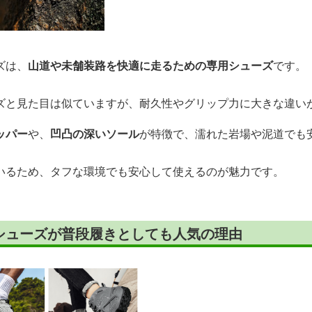
ズは、
山道や未舗装路を快適に走るための専用シューズ
です。
ズと見た目は似ていますが、耐久性やグリップ力に大きな違い
ッパー
や、
凹凸の深いソール
が特徴で、濡れた岩場や泥道でも
いるため、タフな環境でも安心して使えるのが魅力です。
シューズが普段履きとしても人気の理由