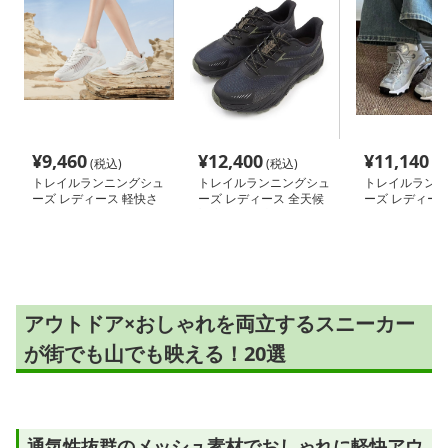
¥
9,460
¥
12,400
¥
11,140
(税込)
(税込)
(税
トレイルランニングシュ
トレイルランニングシュ
トレイルランニ
ーズ レディース 軽快さ
ーズ レディース 全天候
ーズ レディース
きわみ 通気メッシュ山
対応 防滑耐磨トレイル
山道ランナー 
歩きシューズ
歩行靴
シュシューズ
アウトドア×おしゃれを両立するスニーカー
が街でも山でも映える！20選
通気性抜群のメッシュ素材でおしゃれに軽快アウ