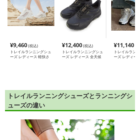
¥
9,460
¥
12,400
¥
11,140
(税込)
(税込)
(税
トレイルランニングシュ
トレイルランニングシュ
トレイルランニ
ーズ レディース 軽快さ
ーズ レディース 全天候
ーズ レディース
きわみ 通気メッシュ山
対応 防滑耐磨トレイル
山道ランナー 
歩きシューズ
歩行靴
シュシューズ
トレイルランニングシューズとランニングシ
ューズの違い