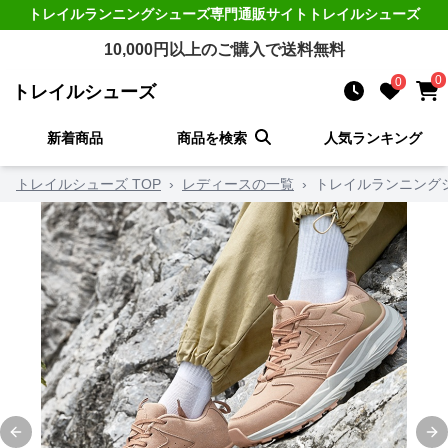
トレイルランニングシューズ
専門通販サイト
トレイルシューズ
10,000
円以上のご購入で送料無料
0
0
トレイルシューズ
新着商品
商品を検索
人気ランキング
トレイルシューズ TOP
›
レディースの一覧
›
トレイルランニング
Previous slide
Ne