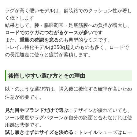
ラグが高く硬いモデルは、舗装路でのクッション性が著し
く低下します
結果として、膝・腸脛靭帯・足底筋膜への負担が増大し、
ロードでのケガにつながるケースが多い
です
また、
重量の確認を怠る
のも典型的なミスです。
トレイル特化モデルは350g超えのものも多く、ロードで
の長距離走に使うと疲労が蓄積します。
後悔しやすい選び方とその理由
以下のような選び方は、購入後に後悔する確率が高いため
注意が必要です。
見た目やブランドだけで選ぶ
：デザインが優れていても、
ソール硬度やラグパターンが自分の路面と合わなければ使
用感は悲惨です。
試し履きせずにサイズを決める
：トレイルシューズはロー