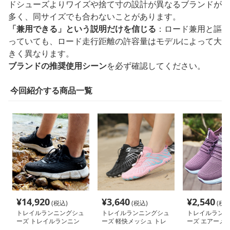
ドシューズよりワイズや捨て寸の設計が異なるブランドが
多く、同サイズでも合わないことがあります。
「兼用できる」という説明だけを信じる
：ロード兼用と謳
っていても、ロード走行距離の許容量はモデルによって大
きく異なります。
ブランドの推奨使用シーン
を必ず確認してください。
今回紹介する商品一覧
¥
14,920
¥
3,640
¥
2,540
(税込)
(税込)
(税込
トレイルランニングシュ
トレイルランニングシュ
トレイルランニ
ーズ トレイルランニン
ーズ 軽快メッシュ トレ
ーズ エアーメッ
グシューズ 渓流攻略者
イル シューズ
レイルランナー