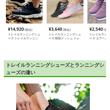
¥
14,920
¥
3,640
¥
2,540
(税込)
(税込)
(税込
トレイルランニングシュ
トレイルランニングシュ
トレイルランニ
ーズ トレイルランニン
ーズ 軽快メッシュ トレ
ーズ エアーメッ
グシューズ 渓流攻略者
イル シューズ
レイルランナー
軽快山道
トレイルランニングシューズとランニングシ
ューズの違い