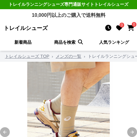
トレイルランニングシューズ
専門通販サイト
トレイルシューズ
10,000
円以上のご購入で送料無料
0
0
トレイルシューズ
新着商品
商品を検索
人気ランキング
トレイルシューズ TOP
›
メンズの一覧
›
トレイルランニングシュ
Previous slide
Ne