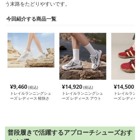
う末路をたどりやすいです。
今回紹介する商品一覧
¥
9,460
¥
14,920
¥
14,500
(税込)
(税込)
(税
トレイルランニングシュ
トレイルランニングシュ
トレイルランニ
ーズ レディース 軽快さ
ーズ レディース アウト
ーズ レディース
きわみ 通気メッシュ山
ドア軽量トレッキングシ
ウトドア トレ
歩きシューズ
ューズ
シューズ
普段履きで活躍するアプローチシューズおす