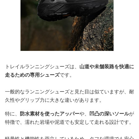
トレイルランニングシューズは、
山道や未舗装路を快適に
走るための専用シューズ
です。
一般的なランニングシューズと見た目は似ていますが、耐
久性やグリップ力に大きな違いがあります。
特に、
防水素材を使ったアッパー
や、
凹凸の深いソール
が
特徴で、濡れた岩場や泥道でも安定して走れる設計です。
軽量性と機能性を両立しているため、タフな環境でも安心