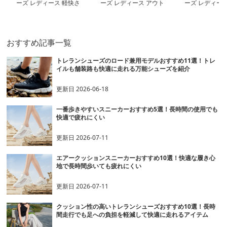
ーズ レディース 軽快さ
ーズ レディース アウト
ーズ レディース
きわみ 通気メッシュ山
ドア軽量トレッキングシ
ウトドア トレ
歩きシューズ
ューズ
シューズ
おすすめ記事一覧
トレランシューズのロード兼用モデルおすすめ11選！トレ
イルも舗装路も快適に走れる万能シューズを紹介
更新日
2026-06-18
一番歩きやすいスニーカーおすすめ5選！長時間の使用でも
快適で疲れにくい
更新日
2026-07-11
エアークッションスニーカーおすすめ10選！快適な履き心
地で長時間歩いても疲れにくい
更新日
2026-07-11
クッション性の高いトレランシューズおすすめ10選！長時
間走行でも足への負担を軽減して快適に走れるアイテム