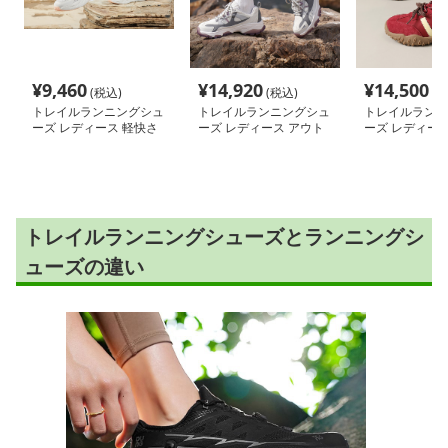
¥
9,460
¥
14,920
¥
14,500
(税込)
(税込)
(税
トレイルランニングシュ
トレイルランニングシュ
トレイルランニ
ーズ レディース 軽快さ
ーズ レディース アウト
ーズ レディース
きわみ 通気メッシュ山
ドア軽量トレッキングシ
ウトドア トレ
歩きシューズ
ューズ
シューズ
トレイルランニングシューズとランニングシ
ューズの違い