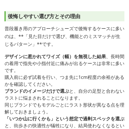
後悔しやすい選び方とその理由
普段履き用のアプローチシューズで後悔するケースに多い
のは、**「見た目だけで選び、機能とのミスマッチが生
じるパターン」**です。
デザインに惹かれてワイズ（幅）を無視した結果
、長時間
の着用で指先や小指付近に痛みが出るケースは非常に多い
です。
購入前に必ず試着を行い、つま先に1cm程度の余裕がある
かを確認してください。
ブランドのイメージだけで選ぶ
と、自分の足型と合わない
ラストに悩まされることになります。
同じブランドでもモデルごとにラスト形状が異なる点を理
解しておきましょう。
「いつか山に行くかも」という想定で過剰スペックを選ぶ
と、街歩きの快適性が犠牲になり、結局使わなくなるとい