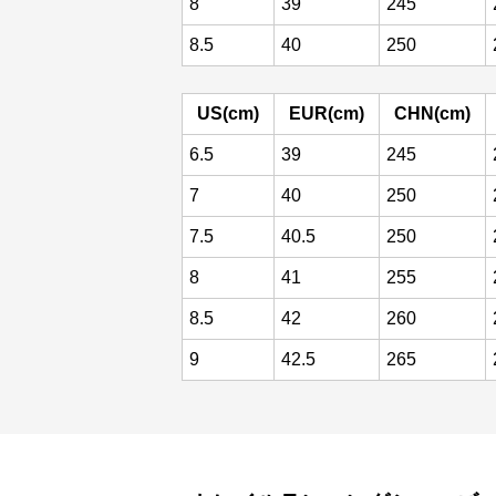
8
39
245
8.5
40
250
US(cm)
EUR(cm)
CHN(cm)
6.5
39
245
7
40
250
7.5
40.5
250
8
41
255
8.5
42
260
9
42.5
265