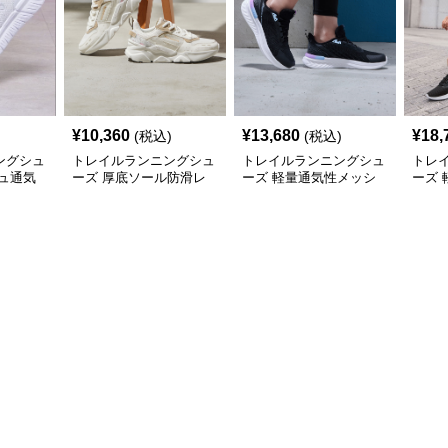
¥
10,360
¥
13,680
¥
18,
(税込)
(税込)
ングシュ
トレイルランニングシュ
トレイルランニングシュ
トレ
ュ通気
ーズ 厚底ソール防滑レ
ーズ 軽量通気性メッシ
ーズ
シューズ
ディーストレイルランニ
ュ厚底クッションランニ
ュト
ングシューズ
ングシューズ
ュー