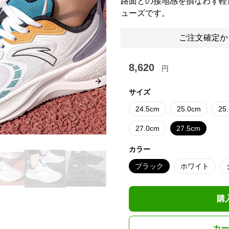
路面との接地感を損なわず軽
ューズです。
ご注文確定か
8,620
円
Next slide
サイズ
24.5cm
25.0cm
25
27.0cm
27.5cm
カラー
ブラック
ホワイト
購
カー