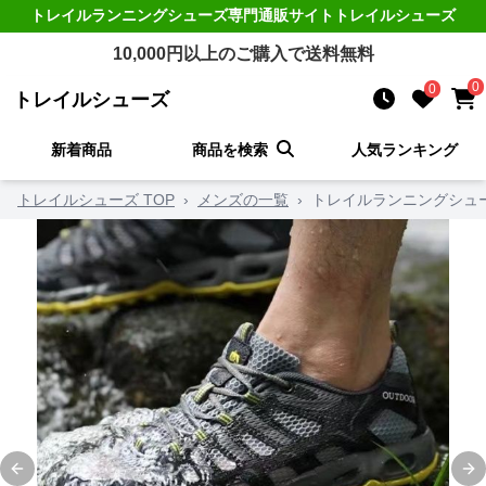
トレイルランニングシューズ
専門通販サイト
トレイルシューズ
10,000
円以上のご購入で送料無料
0
0
トレイルシューズ
新着商品
商品を検索
人気ランキング
トレイルシューズ TOP
›
メンズの一覧
›
トレイルランニングシュ
Previous slide
Ne