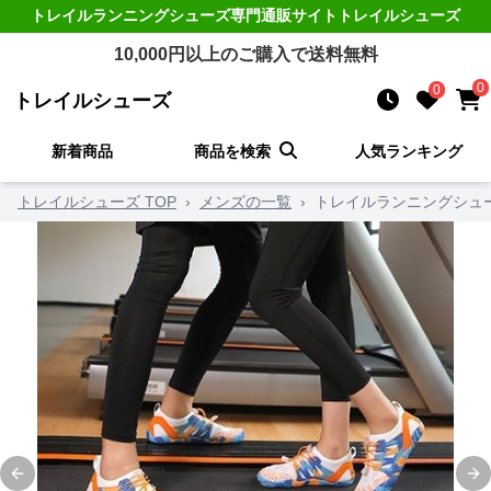
トレイルランニングシューズ
専門通販サイト
トレイルシューズ
10,000
円以上のご購入で送料無料
0
0
トレイルシューズ
新着商品
商品を検索
人気ランキング
トレイルシューズ TOP
›
メンズの一覧
›
トレイルランニングシュ
Previous slide
Ne