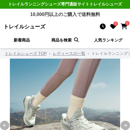
トレイルランニングシューズ
専門通販サイト
トレイルシューズ
10,000
円以上のご購入で送料無料
0
0
トレイルシューズ
新着商品
商品を検索
人気ランキング
トレイルシューズ TOP
›
レディースの一覧
›
トレイルランニング
Previous slide
Ne