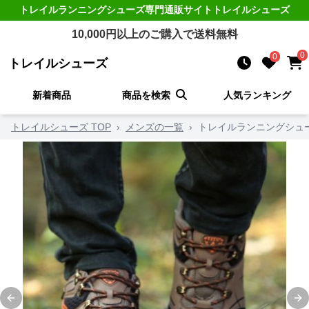
トレイルランニングシューズ
専門通販サイト
トレイルシューズ
10,000
円以上のご購入で送料無料
0
0
トレイルシューズ
新着商品
商品を検索
人気ランキング
トレイルシューズ TOP
›
メンズの一覧
›
トレイルランニングシュー
Previous slide
Ne