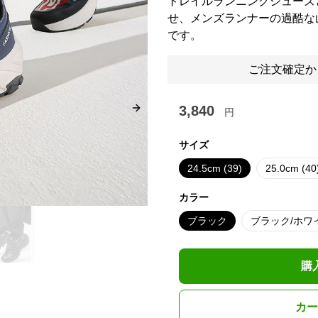
トレイルランニングシューズ
せ、メンズランナーの過酷な
です。
ご注文確定か
3,840
円
Next slide
サイズ
24.5cm (39)
25.0cm (40
カラー
ブラック
ブラック/ホワ
購
カー