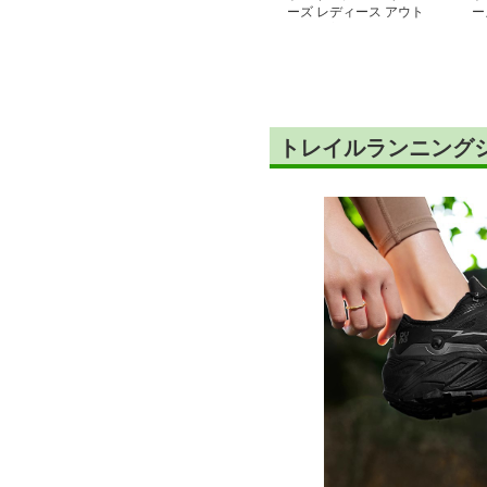
ーズ レディース アウト
ー
ドア快適 軽量クッショ
山
ン登山靴
シ
トレイルランニング