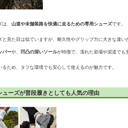
ズは、
山道や未舗装路を快適に走るための専用シューズ
です。
ズと見た目は似ていますが、耐久性やグリップ力に大きな違い
ッパー
や、
凹凸の深いソール
が特徴で、濡れた岩場や泥道でも
いるため、タフな環境でも安心して使えるのが魅力です。
シューズが普段履きとしても人気の理由