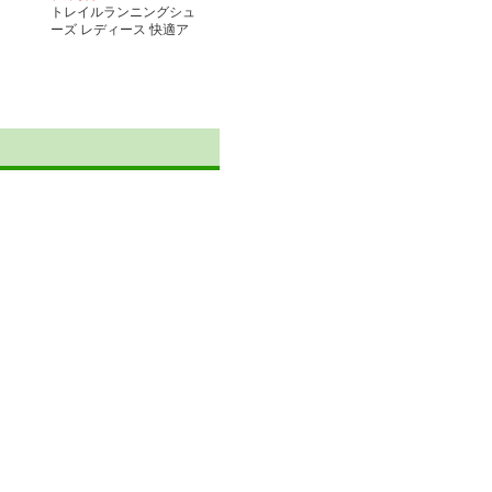
ト
トレイルランニングシュ
ーズ レディース 快適ア
ウトドア軽量トレッキン
グシューズ