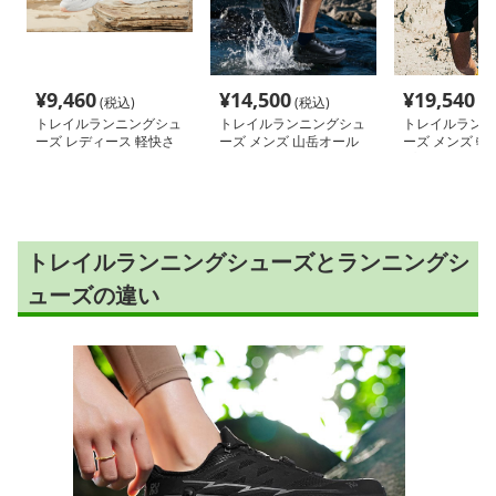
¥
9,460
¥
14,500
¥
19,540
(税込)
(税込)
(税
トレイルランニングシュ
トレイルランニングシュ
トレイルランニ
ーズ レディース 軽快さ
ーズ メンズ 山岳オール
ーズ メンズ 軽
きわみ 通気メッシュ山
テレイン トレッキング
プトレイルラン
歩きシューズ
シューズ
トレイルランニングシューズとランニングシ
ューズの違い