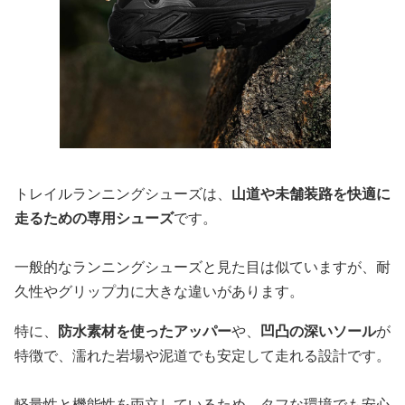
トレイルランニングシューズは、
山道や未舗装路を快適に
走るための専用シューズ
です。
一般的なランニングシューズと見た目は似ていますが、耐
久性やグリップ力に大きな違いがあります。
特に、
防水素材を使ったアッパー
や、
凹凸の深いソール
が
特徴で、濡れた岩場や泥道でも安定して走れる設計です。
軽量性と機能性を両立しているため、タフな環境でも安心