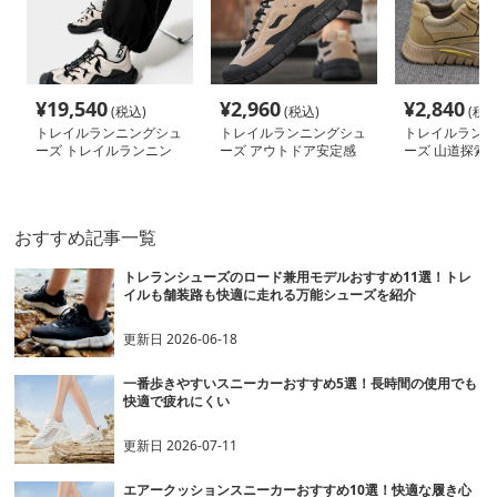
¥
19,540
¥
2,960
¥
2,840
(税込)
(税込)
(税込
トレイルランニングシュ
トレイルランニングシュ
トレイルランニ
ーズ トレイルランニン
ーズ アウトドア安定感
ーズ 山道探索者
グシューズ 山岳征服者
シューズ
ール
絶壁踏破
おすすめ記事一覧
トレランシューズのロード兼用モデルおすすめ11選！トレ
イルも舗装路も快適に走れる万能シューズを紹介
更新日
2026-06-18
一番歩きやすいスニーカーおすすめ5選！長時間の使用でも
快適で疲れにくい
更新日
2026-07-11
エアークッションスニーカーおすすめ10選！快適な履き心