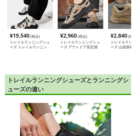
¥
19,540
¥
2,960
¥
2,840
(税込)
(税込)
(税込
トレイルランニングシュ
トレイルランニングシュ
トレイルランニ
ーズ トレイルランニン
ーズ アウトドア安定感
ーズ 山道探索者
グシューズ 山岳征服者
シューズ
ール
絶壁踏破
トレイルランニングシューズとランニングシ
ューズの違い