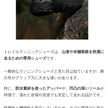
トレイルランニングシューズは、
山道や未舗装路を快適に
走るための専用シューズ
です。
一般的なランニングシューズと見た目は似ていますが、耐
久性やグリップ力に大きな違いがあります。
特に、
防水素材を使ったアッパー
や、
凹凸の深いソール
が
特徴で、濡れた岩場や泥道でも安定して走れる設計です。
軽量性と機能性を両立しているため、タフな環境でも安心