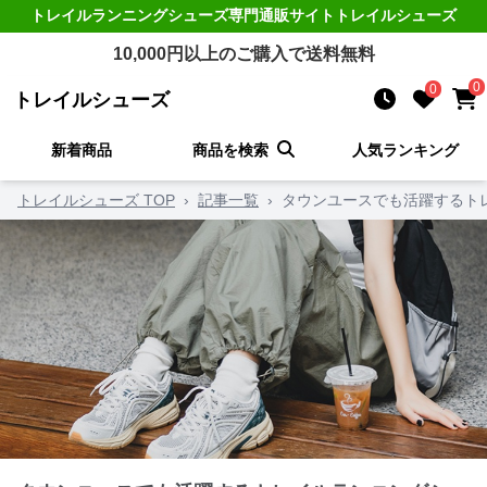
トレイルランニングシューズ
専門通販サイト
トレイルシューズ
10,000
円以上のご購入で送料無料
0
0
トレイルシューズ
新着商品
商品を検索
人気ランキング
トレイルシューズ TOP
›
記事一覧
›
タウンユースでも活躍するト